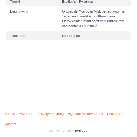
Theelijn
Bradley's - Pyramids
Beschrijving
Ontdek de Morrocan Mint, perfect voor het
zetten van heerlijke muntthee. Deze
Marokkaanse munt heeft een subtiele mix
van zoetheid en frisheid.
Theesoort
Kruidenthee
Bestelvoorwaarden
Privacyverklaring
Algemene voorwaarden
Disclaimer
Contact
V4.0.61
2026©
B2Bshop