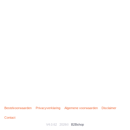
Bestelvoorwaarden
Privacyverklaring
Algemene voorwaarden
Disclaimer
Contact
V4.0.62
2026©
B2Bshop