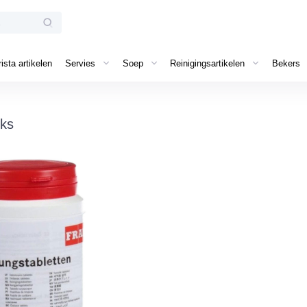
ista artikelen
Servies
Soep
Reinigingsartikelen
Bekers
uks