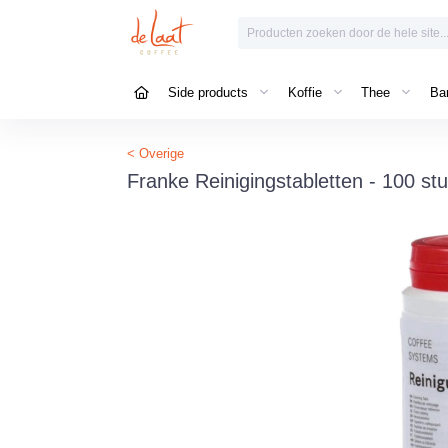
Side products
Koffie
Thee
Bar
< Overige
Franke Reinigingstabletten - 100 st